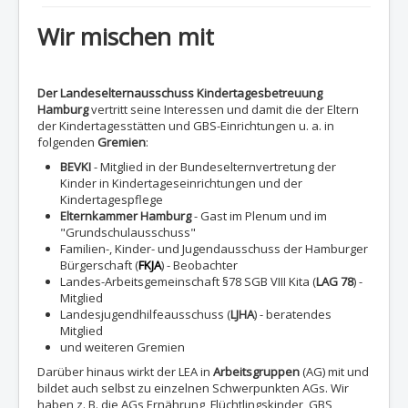
Wir mischen mit
Der Landeselternausschuss Kindertagesbetreuung
Hamburg
vertritt seine Interessen und damit die der Eltern
der Kindertagesstätten und GBS-Einrichtungen u. a. in
folgenden
Gremien
:
BEVKI
- Mitglied in der Bundeselternvertretung der
Kinder in Kindertageseinrichtungen und der
Kindertagespflege
Elternkammer Hamburg
- Gast im Plenum und im
"Grundschulausschuss"
Familien-, Kinder- und Jugendausschuss der Hamburger
Bürgerschaft (
FKJA
) - Beobachter
Landes-Arbeitsgemeinschaft §78 SGB VIII Kita (
LAG 78
) -
Mitglied
Landesjugendhilfeausschuss (
LJHA
) - beratendes
Mitglied
und weiteren Gremien
Darüber hinaus wirkt der LEA in
Arbeitsgruppen
(AG) mit und
bildet auch selbst zu einzelnen Schwerpunkten AGs. Wir
haben z. B. die AGs Ernährung, Flüchtlingskinder, GBS