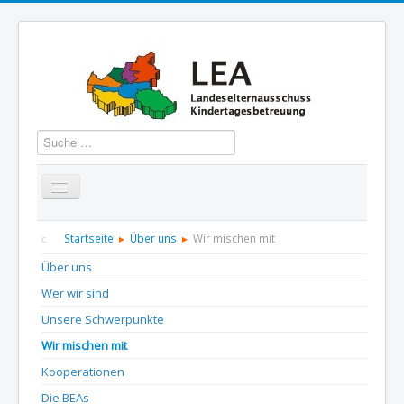
Suchen
Startseite
Über uns
Aktuelles
Termine
Startseite
Über uns
Wir mischen mit
Über uns
Informationen
GBS
Presse und Dokumentation
Wer wir sind
Kontakt
Unsere Schwerpunkte
Wir mischen mit
Kooperationen
Die BEAs