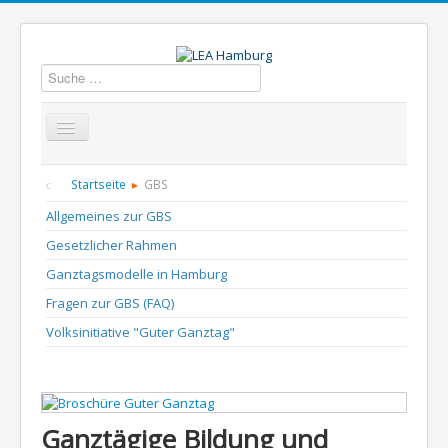
Suchen
Startseite
Über uns
Aktuelles
Termine
Startseite
GBS
Allgemeines zur GBS
Informationen
GBS
Presse und Dokumentation
Gesetzlicher Rahmen
Kontakt
Ganztagsmodelle in Hamburg
Fragen zur GBS (FAQ)
Volksinitiative "Guter Ganztag"
Ganztägige Bildung und