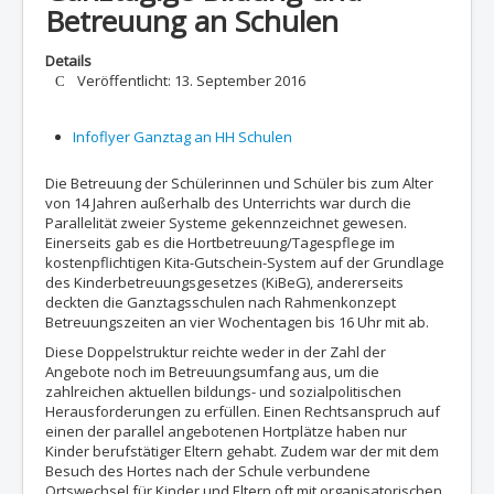
Betreuung an Schulen
Details
Veröffentlicht: 13. September 2016
Infoflyer Ganztag an HH Schulen
Die Betreuung der Schülerinnen und Schüler bis zum Alter
von 14 Jahren außerhalb des Unterrichts war durch die
Parallelität zweier Systeme gekennzeichnet gewesen.
Einerseits gab es die Hortbetreuung/Tagespflege im
kostenpflichtigen Kita-Gutschein-System auf der Grundlage
des Kinderbetreuungsgesetzes (KiBeG), andererseits
deckten die Ganztagsschulen nach Rahmenkonzept
Betreuungszeiten an vier Wochentagen bis 16 Uhr mit ab.
Diese Doppelstruktur reichte weder in der Zahl der
Angebote noch im Betreuungsumfang aus, um die
zahlreichen aktuellen bildungs- und sozialpolitischen
Herausforderungen zu erfüllen. Einen Rechtsanspruch auf
einen der parallel angebotenen Hortplätze haben nur
Kinder berufstätiger Eltern gehabt. Zudem war der mit dem
Besuch des Hortes nach der Schule verbundene
Ortswechsel für Kinder und Eltern oft mit organisatorischen