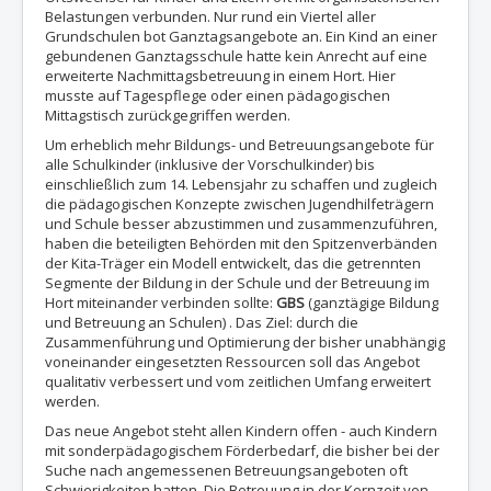
Belastungen verbunden. Nur rund ein Viertel aller
Grundschulen bot Ganztagsangebote an. Ein Kind an einer
gebundenen Ganztagsschule hatte kein Anrecht auf eine
erweiterte Nachmittagsbetreuung in einem Hort. Hier
musste auf Tagespflege oder einen pädagogischen
Mittagstisch zurückgegriffen werden.
Um erheblich mehr Bildungs- und Betreuungsangebote für
alle Schulkinder (inklusive der Vorschulkinder) bis
einschließlich zum 14. Lebensjahr zu schaffen und zugleich
die pädagogischen Konzepte zwischen Jugendhilfeträgern
und Schule besser abzustimmen und zusammenzuführen,
haben die beteiligten Behörden mit den Spitzenverbänden
der Kita-Träger ein Modell entwickelt, das die getrennten
Segmente der Bildung in der Schule und der Betreuung im
Hort miteinander verbinden sollte:
GBS
(ganztägige Bildung
und Betreuung an Schulen) . Das Ziel: durch die
Zusammenführung und Optimierung der bisher unabhängig
voneinander eingesetzten Ressourcen soll das Angebot
qualitativ verbessert und vom zeitlichen Umfang erweitert
werden.
Das neue Angebot steht allen Kindern offen - auch Kindern
mit sonderpädagogischem Förderbedarf, die bisher bei der
Suche nach angemessenen Betreuungsangeboten oft
Schwierigkeiten hatten. Die Betreuung in der Kernzeit von