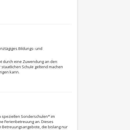
anztägiges Bildungs- und
ot durch eine Zuwendung an den
r staatlichen Schule geltend machen
angen kann.
en speziellen Sonderschulen* im
ine Ferienbetreuung an. Dieses
n Betreuungsangebote, die bislang nur