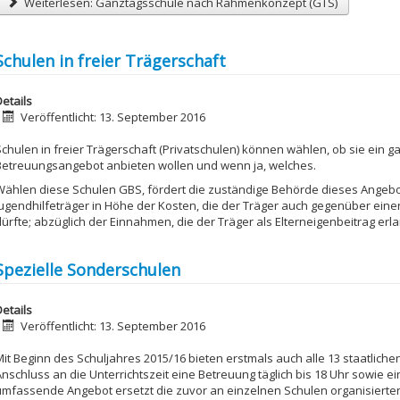
Weiterlesen: Ganztagsschule nach Rahmenkonzept (GTS)
Schulen in freier Trägerschaft
etails
Veröffentlicht: 13. September 2016
Schulen in freier Trägerschaft (Privatschulen) können wählen, ob sie ein g
Betreuungsangebot anbieten wollen und wenn ja, welches.
Wählen diese Schulen GBS, fördert die zuständige Behörde dieses Angeb
Jugendhilfeträger in Höhe der Kosten, die der Träger auch gegenüber eine
dürfte; abzüglich der Einnahmen, die der Träger als Elterneigenbeitrag erl
Spezielle Sonderschulen
etails
Veröffentlicht: 13. September 2016
Mit Beginn des Schuljahres 2015/16 bieten erstmals auch alle 13 staatlich
Anschluss an die Unterrichtszeit eine Betreuung täglich bis 18 Uhr sowie e
umfassende Angebot ersetzt die zuvor an einzelnen Schulen organisierte