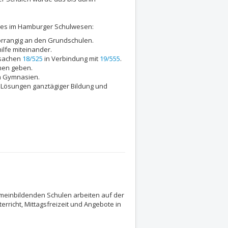
 es im Hamburger Schulwesen:
 vorrangig an den Grundschulen.
ilfe miteinander.
ksachen
18/525
in Verbindung mit
19/555
.
men geben.
n Gymnasien.
Lösungen ganztägiger Bildung und
meinbildenden Schulen arbeiten auf der
richt, Mittagsfreizeit und Angebote in