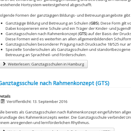
bestehende Hortsystem weitestgehend abgeschafft.
Folgende Formen der ganztägigen Bildungs- und Betreuungsangebote gibt
Ganztägige Bildung und Betreuung an Schulen (
GBS
). Diese Form gilt
Dabei kooperieren eine Schule und ein Träger der Kinder- und Jugendh
Ganztagsschulen nach Rahmenkonzept (
GTS
) auf der Basis der Druc
Diese Formen wird es weiterhin an allen allgemeinbildenden Schulfor
Ganztagsschulen besonderer Prägung nach Drucksache 18/525 nur a
Spezielle Sonderschulen als Ganztagsschulen und standortbezogene 
Betreuung an Sprachheil- und Förderschulen.
Weiterlesen: Ganztagsschulen in Hamburg
Ganztagsschule nach Rahmenkonzept (GTS)
etails
Veröffentlicht: 13. September 2016
Alle bereits als Ganztagsschulen nach Rahmenkonzept eingeführten allge
Grundlage des Rahmenkonzepts weiter. Die Ganztagsschule verbindet Unter
einem anregenden und lernförderlichen Rhythmus.