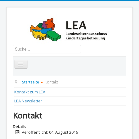
Suchen
Startseite
Über uns
Aktuelles
Termine
Startseite
Kontakt
Kontakt zum LEA
Informationen
GBS
Presse und Dokumentation
LEA Newsletter
Kontakt
Kontakt
Details
Veröffentlicht: 04. August 2016