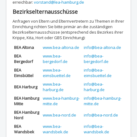
erreichbar:
vorstand@lea-hamburg.de
Bezirkselternausschüsse
Anfragen von Eltern und Elternvertretern zu Themen in Ihrer
Einrichtung richten Sie bitte primär an die zuständigen
Bezirkselternausschüsse (entsprechend des Bezirkes ihrer
Krippe, Kita, Hort oder GBS Einrichtung):
BEA Altona
www.bea-altona.de
info@bea-altona.de
BEA
www.bea-
info@bea-
Bergedorf
bergedorf.de
bergedorf.de
BEA
www.bea-
info@bea-
Eimsbüttel
eimsbuettel.de
eimsbuettel.de
www.bea-
info@bea-
BEA Harburg
harburg.de
harburg.de
BEA Hamburg
www.bea-hamburg-
info@bea-hamburg-
Mitte
mitte.de
mitte.de
BEA Hamburg
www.bea-nord.de
info@bea-nord.de
Nord
BEA
www.bea-
info@bea-
Wandsbek
wandsbek.de
wandsbek.de