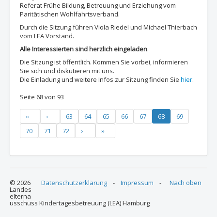
Referat Frühe Bildung, Betreuung und Erziehung vom
Paritätischen Wohlfahrtsverband.
Durch die Sitzung führen Viola Riedel und Michael Thierbach
vom LEA Vorstand.
Alle Interessierten sind herzlich eingeladen
.
Die Sitzung ist öffentlich. Kommen Sie vorbei, informieren
Sie sich und diskutieren mit uns.
Die Einladung und weitere Infos zur Sitzung finden Sie
hier
.
Seite 68 von 93
63
64
65
66
67
68
69
70
71
72
© 2026
Datenschutzerklärung
-
Impressum
-
Nach oben
Landes
elterna
usschuss Kindertagesbetreuung (LEA) Hamburg