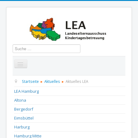
Suchen
Startseite
Über uns
Aktuelles
Termine
Startseite
Aktuelles
Aktuelles LEA
LEA Hamburg
Informationen
GBS
Presse und Dokumentation
Altona
Kontakt
Bergedorf
Eimsbüttel
Harburg
Hamburg Mitte