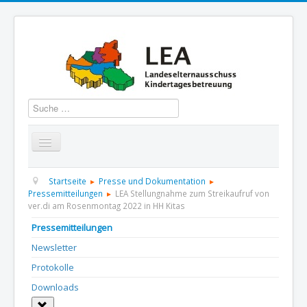
Suchen
Startseite
Über uns
Aktuelles
Termine
Startseite
Presse und Dokumentation
Pressemitteilungen
LEA Stellungnahme zum Streikaufruf von
ver.di am Rosenmontag 2022 in HH Kitas
Informationen
GBS
Presse und Dokumentation
Pressemitteilungen
Kontakt
Newsletter
Protokolle
Downloads
Weitere Informationen: Downloads