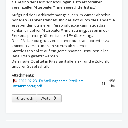
zu Beginn der Tarifverhandlungen auch ein Streiken
vereinzelter Mitarbeiter*innen gerechtfertigt ist.“
Aufgrund des Fachkräftemangels, des im Winter ohnehin
höheren Krankenstandes und der sich durch die Pandemie
ergebenden dünneren Personaldecke kann auch das
Fehlen einzelner Mitarbeiter*innen zu Engpässen in der
Personalplanung führen ist der LEA überzeugt.
Der LEA Hamburg ruft ver.di daher auf, transparenter zu
kommunizieren und von Streiks abzusehen.
Stattdessen sollte auf ein gemeinsames Bemühen aller
Beteiligten gesetzt werden.
Denn gute Qualität in Kitas geht alle an – für die Zukunft
unserer Gesellschaft!
Attachments:
2022-02-28 LEA Stellungnahme Streik am
156
[ ]
Rosenmontag.pdf
kB
Vorheriger Beitrag: LEA Stellungnahme zum bundesweiten Streika
Nächster Beitrag: LEA Stellungnahme zur aktuellen 
Zurück
Weiter