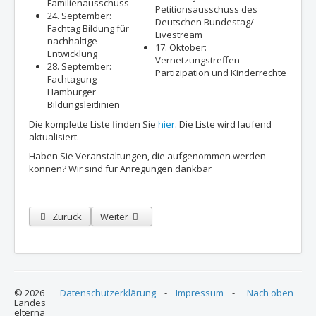
Familienausschuss
Petitionsausschuss des
24. September:
Deutschen Bundestag/
Fachtag Bildung für
Livestream
nachhaltige
17. Oktober:
Entwicklung
Vernetzungstreffen
28. September:
Partizipation und Kinderrechte
Fachtagung
Hamburger
Bildungsleitlinien
Die komplette Liste finden Sie
hier
. Die Liste wird laufend
aktualisiert.
Haben Sie Veranstaltungen, die aufgenommen werden
können? Wir sind für Anregungen dankbar
Vorheriger Beitrag: Der neue LEA Newsletter ist online - Zehnte (
Nächster Beitrag: LEA Pressemitteilung zur Demo "
Zurück
Weiter
© 2026
Datenschutzerklärung
-
Impressum
-
Nach oben
Landes
elterna