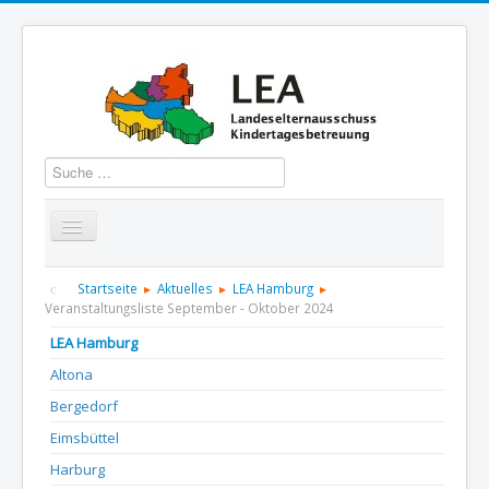
Suchen
Startseite
Über uns
Aktuelles
Termine
Startseite
Aktuelles
LEA Hamburg
Veranstaltungsliste September - Oktober 2024
Informationen
GBS
Presse und Dokumentation
LEA Hamburg
Altona
Kontakt
Bergedorf
Eimsbüttel
Harburg