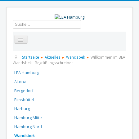
Suchen
Startseite
Über uns
Aktuelles
Termine
Startseite
Aktuelles
Wandsbek
Willkommen im BEA
Wandsbek - Begrüßungsschreiben
Informationen
GBS
Presse und Dokumentation
LEA Hamburg
Altona
Kontakt
Bergedorf
Eimsbüttel
Harburg
Hamburg Mitte
Hamburg Nord
Wandsbek