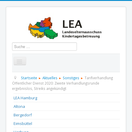
Suchen
Startseite
Über uns
Aktuelles
Termine
Startseite
Aktuelles
Sonstiges
Tarifverhandlung
Öffentlicher Dienst 2020: Zweite Verhandlungsrunde
ergebnislos, Streiks angekündigt
Informationen
GBS
Presse und Dokumentation
LEA Hamburg
Kontakt
Altona
Bergedorf
Eimsbüttel