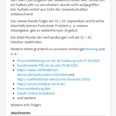
den Start. Das Angebot der Gewerkschaften den Termin um
ein halbes Jahr zu verschoben, wurde nicht aufgegriffen.
Der Auftakt verlief aus Sicht der Gewerkschaften
enttäuschend.
Die zweite Runde folgte am 19. / 20. September und brachte
ebenfalls keinen Fortschritt. Problem u. a. seitens
Arbeitgeber gibt es weiterhin kein Angebot.
Die dritte Runde der Verhandlungen soll am 22. / 23.
Oktober stattfinden.
Weitere Hintergrundinfo in unserem vorherigen
Beitrag
und
u. a.:
Pressemitteilung von ver.di Hamburg vom 21.09.2020
bundesweite PM ver.di vom 20.09.2020
https://www.oeffentlichen-
dienst.de/tarifrunden/2020.html
und
https://oeffentlicher-dienst.info/tvoed/tr/2020/
https://unverzichtbar.verdi.de/
Pressemitteilung dbb
Haufe Online Redaktion
und weitere
Weitere Info folgen.
Attachments: