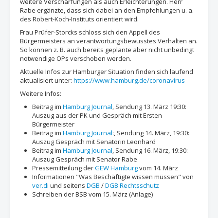
weitere Verschärfungen als auch Erleichterungen. Herr
Rabe ergänzte, dass sich dabei an den Empfehlungen u. a.
des Robert-Koch-Instituts orientiert wird.
Frau Prüfer-Storcks schloss sich den Appell des
Bürgermeisters an verantwortungsbewusstes Verhalten an.
So können z. B. auch bereits geplante aber nicht unbedingt
notwendige OPs verschoben werden.
Aktuelle Infos zur Hamburger Situation finden sich laufend
aktualisiert unter:
https://www.hamburg.de/coronavirus
Weitere Infos:
Beitrag im
Hamburg Journal
, Sendung 13. März 19:30:
Auszug aus der PK und Gespräch mit Ersten
Bürgermeister
Beitrag im
Hamburg Journal
:, Sendung 14. März, 19:30:
Auszug Gespräch mit Senatorin Leonhard
Beitrag im
Hamburg Journal
, Sendung 16. März, 19:30:
Auszug Gespräch mit Senator Rabe
Pressemitteilung der
GEW Hamburg
vom 14. März
Informationen "Was Beschäftigte wissen müssen" von
ver.di
und seitens
DGB
/
DGB Rechtsschutz
Schreiben der BSB vom 15. März (Anlage)