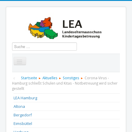
Suchen
Startseite
Über uns
Aktuelles
Termine
Startseite
Aktuelles
Sonstiges
Corona-Virus -
Hamburg schließt Schulen und Kitas - Notbetreuung wird sicher
gestellt
Informationen
GBS
Presse und Dokumentation
LEA Hamburg
Kontakt
Altona
Bergedorf
Eimsbüttel