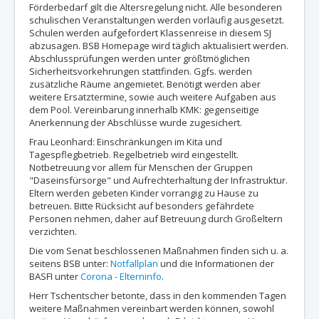
Förderbedarf gilt die Altersregelung nicht. Alle besonderen
schulischen Veranstaltungen werden vorläufig ausgesetzt.
Schulen werden aufgefordert Klassenreise in diesem SJ
abzusagen. BSB Homepage wird täglich aktualisiert werden.
Abschlussprüfungen werden unter größtmöglichen
Sicherheitsvorkehrungen stattfinden. Ggfs. werden
zusätzliche Räume angemietet. Benötigt werden aber
weitere Ersatztermine, sowie auch weitere Aufgaben aus
dem Pool. Vereinbarung innerhalb KMK: gegenseitige
Anerkennung der Abschlüsse wurde zugesichert.
Frau Leonhard: Einschränkungen im Kita und
Tagespflegbetrieb. Regelbetrieb wird eingestellt.
Notbetreuung vor allem für Menschen der Gruppen
"Daseinsfürsorge" und Aufrechterhaltung der Infrastruktur.
Eltern werden gebeten Kinder vorrangig zu Hause zu
betreuen. Bitte Rücksicht auf besonders gefährdete
Personen nehmen, daher auf Betreuung durch Großeltern
verzichten.
Die vom Senat beschlossenen Maßnahmen finden sich u. a.
seitens BSB unter:
Notfallplan
und die Informationen der
BASFI unter
Corona - Elterninfo
.
Herr Tschentscher betonte, dass in den kommenden Tagen
weitere Maßnahmen vereinbart werden können, sowohl