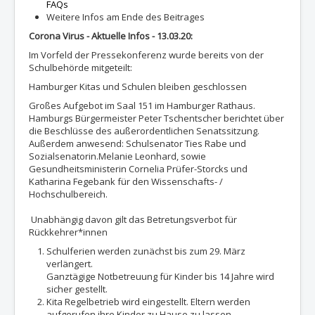
FAQs
Weitere Infos am Ende des Beitrages
Corona Virus -
Aktuelle Infos - 13.03.20:
Im Vorfeld der Pressekonferenz wurde bereits von der
Schulbehörde mitgeteilt:
Hamburger Kitas und Schulen bleiben geschlossen
Großes Aufgebot im Saal 151 im Hamburger Rathaus.
Hamburgs Bürgermeister Peter Tschentscher berichtet über
die Beschlüsse des außerordentlichen Senatssitzung.
Außerdem anwesend: Schulsenator Ties Rabe und
Sozialsenatorin.Melanie Leonhard, sowie
Gesundheitsministerin Cornelia Prüfer-Storcks und
Katharina Fegebank für den Wissenschafts- /
Hochschulbereich.
Unabhängig davon gilt das Betretungsverbot für
Rückkehrer*innen
Schulferien werden zunächst bis zum 29. März
verlängert.
Ganztägige Notbetreuung für Kinder bis 14 Jahre wird
sicher gestellt.
Kita Regelbetrieb wird eingestellt. Eltern werden
aufgerufen ihre Kinder zu Hause zu lassen.