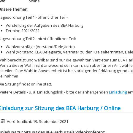
Wo:
online
Unsere Themen
:
agesordnung Teil 1 - öffentlicher Teil -
Vorstellung der Aufgaben des BEA Harburg
Termine 2021/2022
agesordnung Teil 2 - nicht öffentlicher Teil:
Wahlvorschläge (Vorstand/Delegierte)
Wahl (Vorstand, LEA Delegierte, Vertreter zu den Kreiselternräten, Del
Wahlberechtigt und wählbar sind nur die gewählten Vertreter zum BEA Har
Wer zu dieser Wahl nicht anwesend sein kann, sich aber für ein Amt wähle
mitteilen. Eine Wahl in Abwesenheit ist bei vorliegender Erklärung grundsät
Teilnahme!
ie Sitzung findet online statt.
Weitere Details - u. a. Einladungslink - bitte der anhängenden
Einladung
en
Einladung zur Sitzung des BEA Harburg / Online
etails
Veröffentlicht: 19. September 2021
Einladung zur Sitzung des BEA Harburg als Videokonferenz