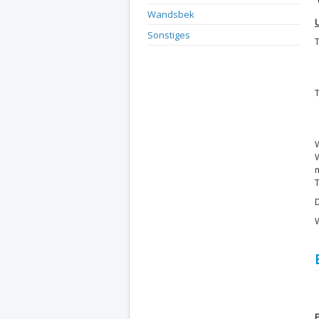
Wandsbek
Sonstiges
T
T
D
D