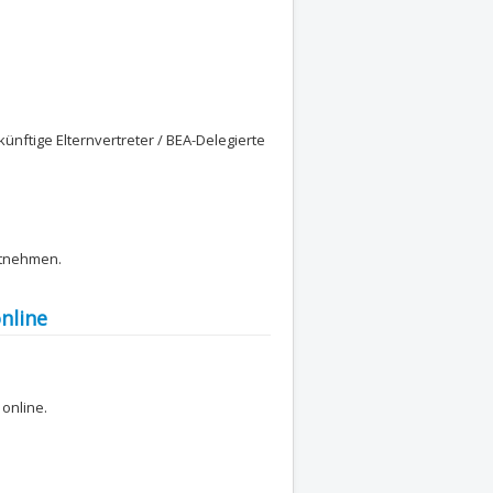
nftige Elternvertreter / BEA-Delegierte
tnehmen.
nline
 online.