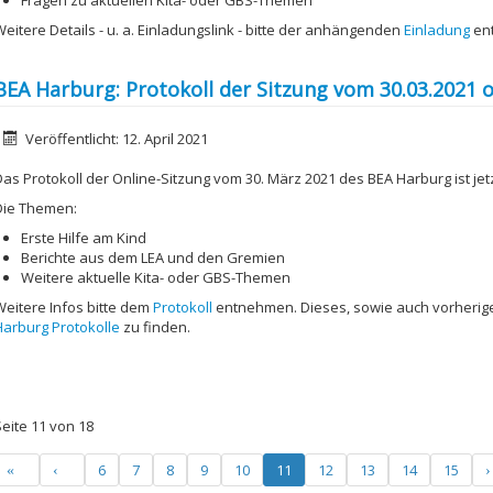
Fragen zu aktuellen Kita- oder GBS-Themen
Weitere Details - u. a. Einladungslink - bitte der anhängenden
Einladung
en
BEA Harburg: Protokoll der Sitzung vom 30.03.2021 o
etails
Veröffentlicht: 12. April 2021
Das Protokoll der Online-Sitzung vom 30. März 2021 des BEA Harburg ist jetz
Die Themen:
Erste Hilfe am Kind
Berichte aus dem LEA und den Gremien
Weitere aktuelle Kita- oder GBS-Themen
Weitere Infos bitte dem
Protokoll
entnehmen. Dieses, sowie auch vorherige
Harburg Protokolle
zu finden.
Seite 11 von 18
6
7
8
9
10
11
12
13
14
15