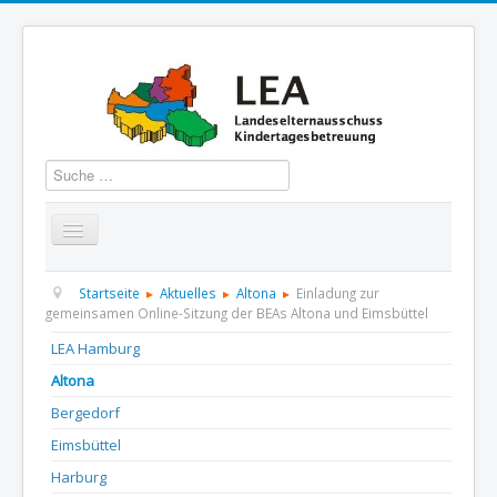
Suchen
Startseite
Über uns
Aktuelles
Termine
Startseite
Aktuelles
Altona
Einladung zur
gemeinsamen Online-Sitzung der BEAs Altona und Eimsbüttel
Informationen
GBS
Presse und Dokumentation
LEA Hamburg
Altona
Kontakt
Bergedorf
Eimsbüttel
Harburg