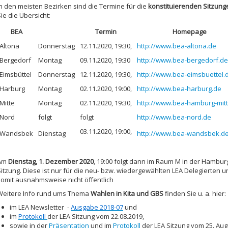
n
den meisten
Bezirken sind die Termine für die
konstituierenden Sitzung
ie die Übersicht:
BEA
Termin
Homepage
Altona
Donnerstag
12.11.2020, 19:30,
http://www.bea-altona.de
Bergedorf
Montag
09.11.2020, 19:30
http://www.bea-bergedorf.de
Eimsbüttel
Donnerstag
12.11.2020, 19:30,
http://www.bea-eimsbuettel.
Harburg
Montag
02.11.2020, 19:00,
http://www.bea-harburg.de
Mitte
Montag
02.11.2020, 19:30,
http://www.bea-hamburg-mit
Nord
folgt
folgt
http://www.bea-nord.de
03.11.2020, 19:00,
Wandsbek
Dienstag
http://www.bea-wandsbek.d
Am
Dienstag, 1. Dezember 2020
, 19:00 folgt dann im Raum M in der Hambur
Sitzung. Diese ist nur für die neu- bzw. wiedergewählten LEA Delegierten 
somit ausnahmsweise nicht öffentlich
Weitere Info rund ums Thema
Wahlen in Kita und GBS
finden Sie u. a. hier:
im LEA Newsletter -
Ausgabe 2018-07
und
im
Protokoll
der LEA Sitzung vom 22.08.2019,
sowie in der
Präsentation
und im
Protokoll
der LEA Sitzung vom 25. Aug