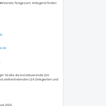
en
bereits festgezurrt. Anliegend finden
de
te.de
e
ger Straße die konstituierende LEA
und stellvertretenden LEA Delegierten und
ust 2020.