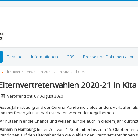
Termine
Informationen
GBS
Presse und Dokumentation
Elternvertreterwahlen 2020-21 in Kita und GBS
Elternvertreterwahlen 2020-21 in Kit
etails
Veröffentlicht: 07. August 2020
Dieses Jahr ist aufgrund der Corona-Pandemie vieles anders verlaufen als 
Sommerferien gilt nun nach Monaten wieder der Regelbetrieb.
Wir nutzen hier die Chance und weisen auf die auch in diesem Jahr durch
Wahlen in Hamburg:
In der Zeit vom 1. September bis zum 15. Oktober fin
Standorten auf den Elternabenden die Wahlen der Elternvertreter*innen st