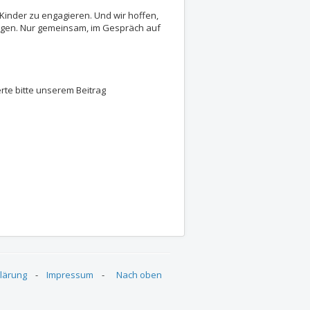
r Kinder zu engagieren. Und wir hoffen,
igen. Nur gemeinsam, im Gespräch auf
rte bitte unserem Beitrag
a und GBS - Themen der LEA Sitzung am 25. August 2020
ebte Ausgabe 2020
lärung
-
Impressum
-
Nach oben