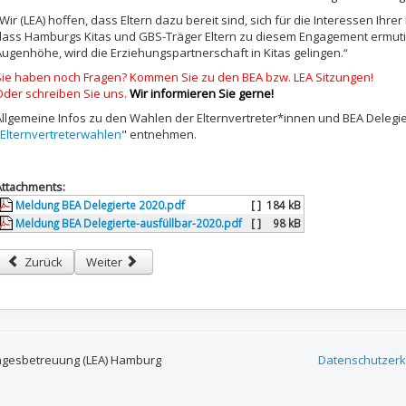
Wir (LEA) hoffen, dass Eltern dazu bereit sind, sich für die Interessen Ihre
dass Hamburgs Kitas und GBS-Träger Eltern zu diesem Engagement ermut
Augenhöhe, wird die Erziehungspartnerschaft in Kitas gelingen.“
Sie haben noch Fragen? Kommen Sie zu den BEA bzw. LEA Sitzungen!
Oder schreiben Sie uns.
Wir informieren Sie gerne!
Allgemeine Infos zu den Wahlen der Elternvertreter*innen und BEA Delegie
Elternvertreterwahlen
" entnehmen.
Attachments:
Meldung BEA Delegierte 2020.pdf
[ ]
184 kB
Meldung BEA Delegierte-ausfüllbar-2020.pdf
[ ]
98 kB
Vorheriger Beitrag: Kita-Prüfverfahren und Wahlen Elternvertretung Kit
Nächster Beitrag: Der neue LEA Newsletter ist online - Si
Zurück
Weiter
agesbetreuung (LEA) Hamburg
Datenschutzerk