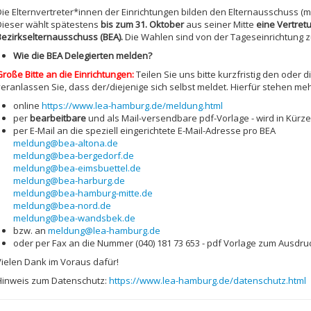
Die Elternvertreter*innen der Einrichtungen bilden den Elternausschuss (
Dieser wählt spätestens
bis zum 31. Oktober
aus seiner Mitte
eine Vertret
Bezirkselternausschuss (BEA).
Die Wahlen sind von der Tageseinrichtung z
Wie die BEA Delegierten melden?
Große Bitte an die Einrichtungen:
Teilen Sie uns bitte kurzfristig den oder 
veranlassen Sie, dass der/diejenige sich selbst meldet. Hierfür stehen me
online
https://www.lea-hamburg.de/meldung.html
per
bearbeitbare
und als Mail-versendbare pdf-Vorlage - wird in Kürze
per E-Mail an die speziell eingerichtete E-Mail-Adresse pro BEA
meldung@bea-altona.de
meldung@bea-bergedorf.de
meldung@bea-eimsbuettel.de
meldung@bea-harburg.de
meldung@bea-hamburg-mitte.de
meldung@bea-nord.de
meldung@bea-wandsbek.de
bzw. an
meldung@lea-hamburg.de
oder per Fax an die Nummer (040) 181 73 653 - pdf Vorlage zum Ausdr
Vielen Dank im Voraus dafür!
Hinweis zum Datenschutz:
https://www.lea-hamburg.de/datenschutz.html