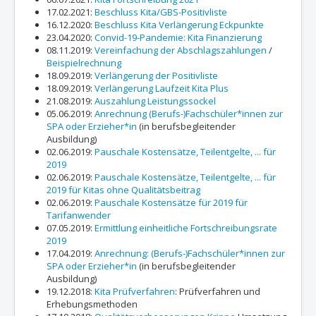
17.02.2021:
Beschluss Kita/GBS-Positivliste
16.12.2020:
Beschluss Kita Verlängerung Eckpunkte
23.04.2020:
Convid-19-Pandemie: Kita Finanzierung
08.11.2019:
Vereinfachung der Abschlagszahlungen
/
Beispielrechnung
18.09.2019:
Verlängerung der Positivliste
18.09.2019:
Verlängerung Laufzeit Kita Plus
21.08.2019:
Auszahlung Leistungssockel
05.06.2019:
Anrechnung (Berufs-)Fachschüler*innen zur
SPA oder Erzieher*in
(in berufsbegleitender
Ausbildung)
02.06.2019:
Pauschale Kostensätze, Teilentgelte, ... für
2019
02.06.2019:
Pauschale Kostensätze, Teilentgelte, ... für
2019 für Kitas ohne Qualitätsbeitrag
02.06.2019:
Pauschale Kostensätze für 2019 für
Tarifanwender
07.05.2019:
Ermittlung einheitliche Fortschreibungsrate
2019
17.04.2019:
Anrechnung: (Berufs-)Fachschüler*innen zur
SPA oder Erzieher*in
(in berufsbegleitender
Ausbildung)
19.12.2018:
Kita Prüfverfahren
: Prüfverfahren und
Erhebungsmethoden