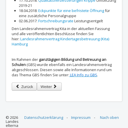
17.10.2018:
Qualitätsverbesserungen Krippe
Umsetzung
2019-21
18.04.2018:
Eckpunkte für eine befristete Öffnung
für
eine zusätzliche Personalgruppe
02.06.2017:
Fortschreibungsrate
Leistungsentgelt
Den Landesrahmenvertrag Kita in der aktuellen Fassung
und alle veröffentlichten Beschlüsse finden Sie
hier:
Landesrahmenvertrag Kindertagesbetreuung (Kita)
Hamburg
Im Rahmen der
ganztägigen Bildung und Betreuung an
Schulen
(GBS) wurde ebenfalls ein Landesrahmenvertrag
abgeschlossen. Diesen sowie alle Informationen rund um
das Thema GBS finden Sie unter:
LEA Info zu GBS
.
Vorheriger Beitrag: Kita-Richtlinien
Nächster Beitrag: Hamburger Bildungsempfehlung / 
Zurück
Weiter
© 2026
Datenschutzerklärung
-
Impressum
-
Nach oben
Landes
elterna