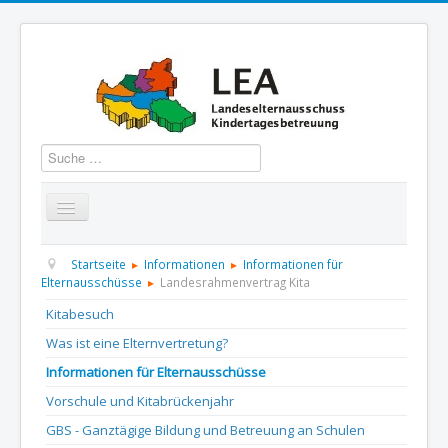
Suchen
Startseite
Über uns
Aktuelles
Termine
Startseite
Informationen
Informationen für
Elternausschüsse
Landesrahmenvertrag Kita
Informationen
GBS
Presse und Dokumentation
Kitabesuch
Was ist eine Elternvertretung?
Kontakt
Informationen für Elternausschüsse
Vorschule und Kitabrückenjahr
GBS - Ganztägige Bildung und Betreuung an Schulen