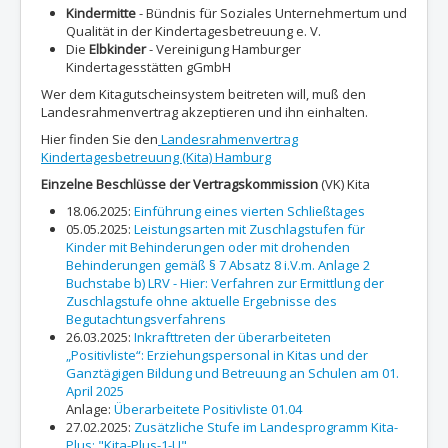
Kindermitte
- Bündnis für Soziales Unternehmertum und
Qualität in der Kindertagesbetreuung e. V.
Die
Elbkinder
- Vereinigung Hamburger
Kindertagesstätten gGmbH
Wer dem Kitagutscheinsystem beitreten will, muß den
Landesrahmenvertrag akzeptieren und ihn einhalten.
Hier finden Sie den
Landesrahmenvertrag
Kindertagesbetreuung (Kita) Hamburg
Einzelne Beschlüsse der Vertragskommission
(VK) Kita
18.06.2025:
Einführung eines vierten Schließtages
05.05.2025:
Leistungsarten mit Zuschlagstufen für
Kinder mit Behinderungen oder mit drohenden
Behinderungen gemäß § 7 Absatz 8 i.V.m. Anlage 2
Buchstabe b) LRV - Hier: Verfahren zur Ermittlung der
Zuschlagstufe ohne aktuelle Ergebnisse des
Begutachtungsverfahrens
26.03.2025:
Inkrafttreten der überarbeiteten
„Positivliste“: Erziehungspersonal in Kitas und der
Ganztägigen Bildung und Betreuung an Schulen am 01.
April 2025
Anlage:
Überarbeitete Positivliste 01.04
27.02.2025:
Zusätzliche Stufe im Landesprogramm Kita-
Plus: "Kita-Plus-1-U"