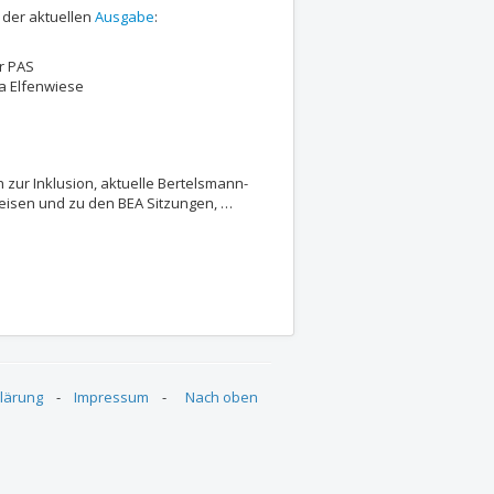
 der aktuellen
Ausgabe
:
r PAS
ta Elfenwiese
ch zur Inklusion, aktuelle Bertelsmann-
eisen und zu den BEA Sitzungen, …
bruar 2026
lärung
-
Impressum
-
Nach oben