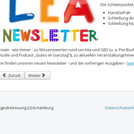
Die Schwerpunkte
HandGePäK
Schließung de
Schließung Ki
Sowie - wie immer - zu Wissenswerten rund um Kita und GBS
(u. a. Pixi-Bu
Studie und Podcast „Gutes im Ganztag“)),
zu aktuellen Veranstaltungshinw
Sie finden unseren neuen Newsletter - und die vorherigen Ausgaben -
hier
Vorheriger Beitrag: Kita Schließungen - Thema der LEA Sitzung am 24. Fe
Nächster Beitrag: Veranstaltungsliste Februar 2026
Zurück
Weiter
agesbetreuung (LEA) Hamburg
Datenschutzerk